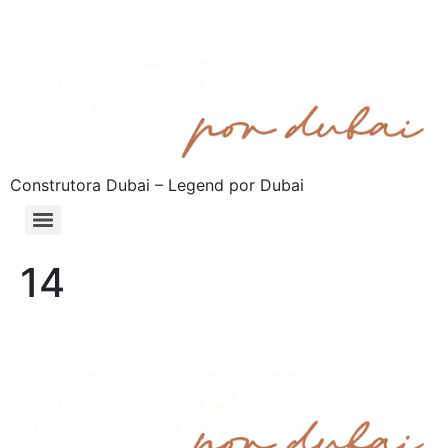
Construtora Dubai – Legend por Dubai
14