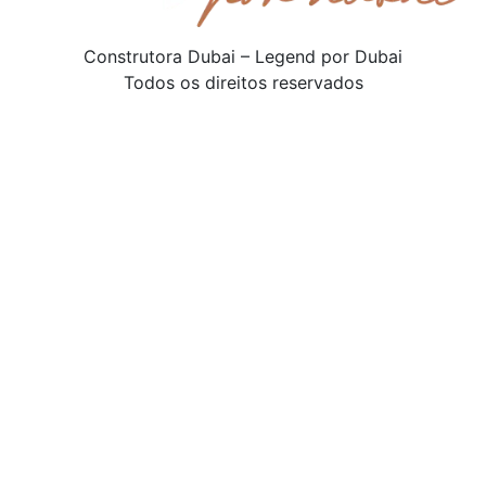
Construtora Dubai – Legend por Dubai
Todos os direitos reservados