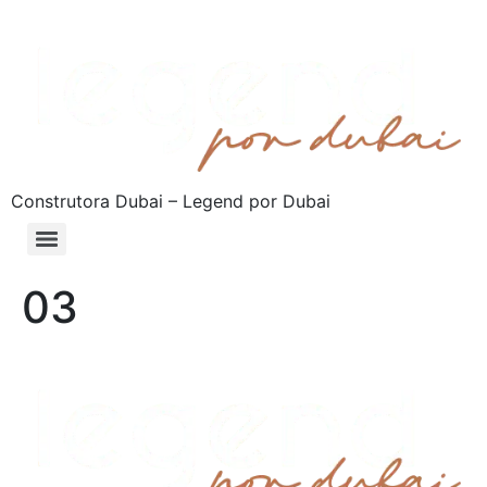
Construtora Dubai – Legend por Dubai
03