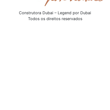
Construtora Dubai – Legend por Dubai
Todos os direitos reservados